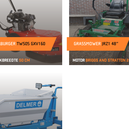
LBURGER
TW50S GXV160
GRASSMOWER
JRZ1 48″
kbreedte
50 cm
Motor
Briggs and Stratton 