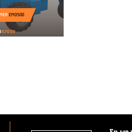
MER
EMD500
g
€70 ex
En we 