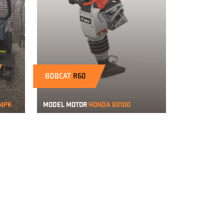
BOBCAT
R60
24pk
Model motor
Honda GX100