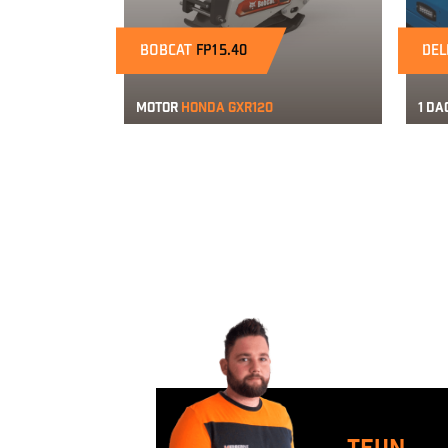
BOBCAT
FP15.40
DEL
Motor
Honda GXR120
1 da