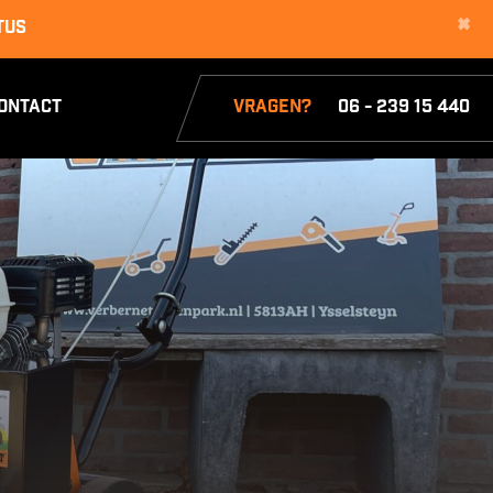
×
tus
ontact
Vragen?
06 - 239 15 440