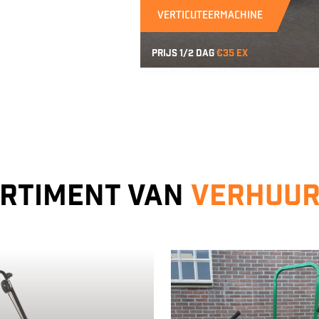
VERTICUTEERMACHINE
Prijs 1/2 dag
€35 ex
rtiment van
Verhuu