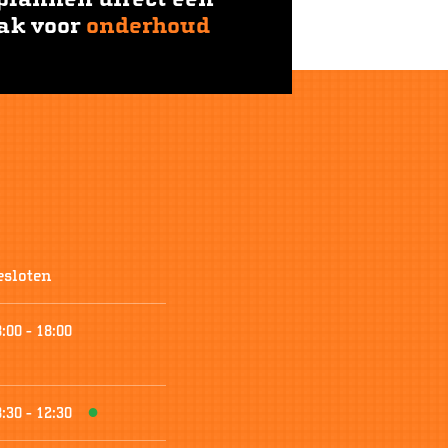
ak voor
onderhoud
esloten
8:00
-
18:00
8:30
-
12:30