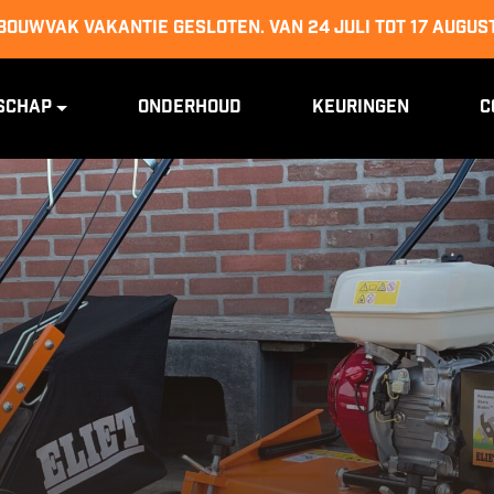
BOUWVAK VAKANTIE GESLOTEN. van 24 juli tot 17 augus
schap
Onderhoud
Keuringen
C