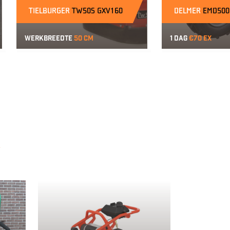
TIELBURGER
TW50S GXV160
DELMER
EMD500
Werkbreedte
50 cm
1 dag
€70 ex
r