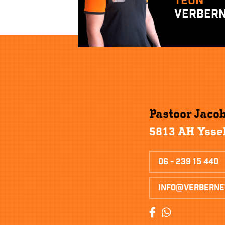
Teun
Verber
Pastoor Jaco
5813 AH Ysse
06 - 239 15 440
info@verberne