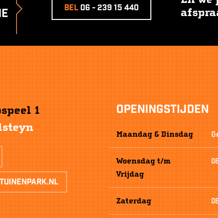
Bel
06 - 239 15 440
ne
afspra
Openingstijden
bspeel 1
lsteyn
Maandag & Dinsdag
G
Woensdag
t/m
0
Vrijdag
tuinenpark.nl
Zaterdag
0