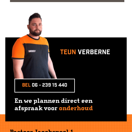
Teun
Verberne
Bel
06 - 239 15 440
En we plannen direct een
afspraak voor
onderhoud
Pastoor Jacobspeel 1