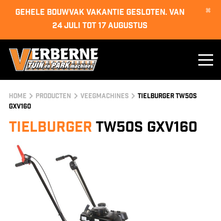
×
GEHELE BOUWVAK VAKANTIE GESLOTEN. van
24 juli tot 17 augustus
Home
Producten
Veegmachines
Tielburger TW50S
GXV160
Tielburger
TW50S GXV160