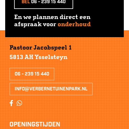
Bel
06 - 239 15 440
En we plannen direct een
afspraak voor
onderhoud
Pastoor Jacobspeel 1
5813 AH Ysselsteyn
06 - 239 15 440
info@verbernetuinenpark.nl
Openingstijden