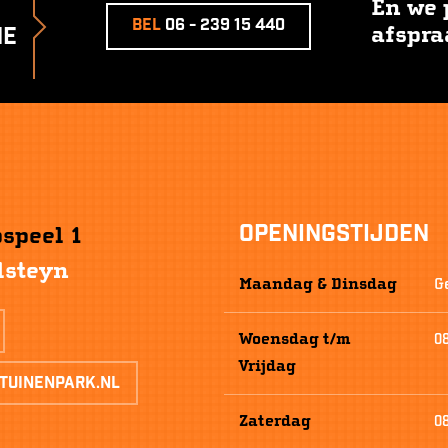
En we 
Bel
06 - 239 15 440
ne
afspra
Openingstijden
bspeel 1
lsteyn
Maandag & Dinsdag
G
Woensdag
t/m
0
Vrijdag
tuinenpark.nl
Zaterdag
0