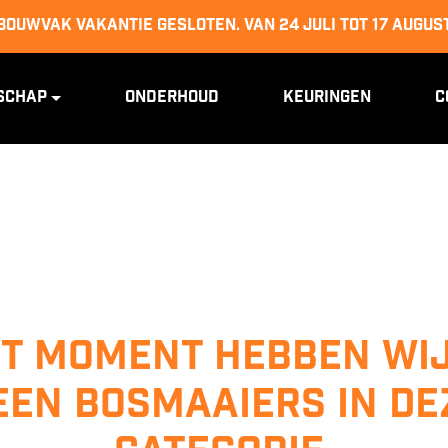
BOUWVAK VAKANTIE GESLOTEN. van 24 juli tot 17 augus
schap
Onderhoud
Keuringen
C
it moment hebben wi
een Bosmaaiers in de