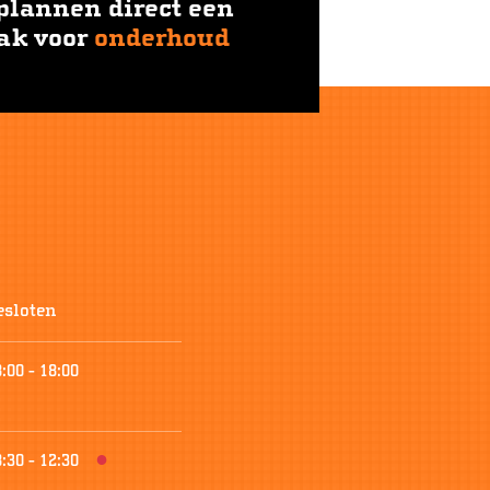
plannen direct een
ak voor
onderhoud
esloten
8:00
-
18:00
8:30
-
12:30