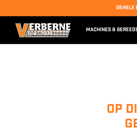
GEHELE 
Machines & Gereed
Op d
g