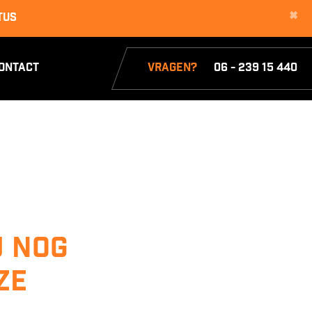
×
tus
ontact
Vragen?
06 - 239 15 440
j nog
ze