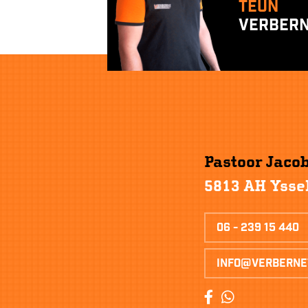
Teun
Verber
Pastoor Jaco
5813 AH Ysse
06 - 239 15 440
info@verberne