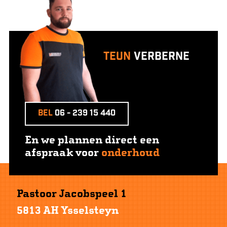
Teun
Verberne
Bel
06 - 239 15 440
En we plannen direct een
afspraak voor
onderhoud
Pastoor Jacobspeel 1
5813 AH Ysselsteyn