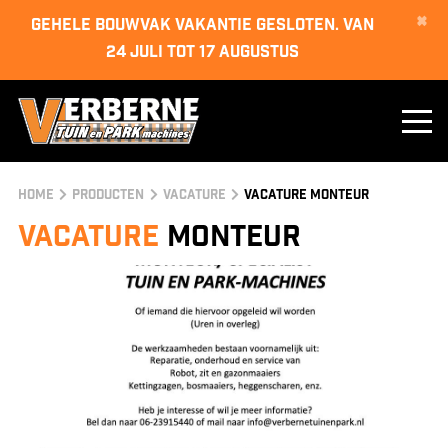
×
GEHELE BOUWVAK VAKANTIE GESLOTEN. van
24 juli tot 17 augustus
Home
Producten
Vacature
Vacature Monteur
Vacature
Monteur