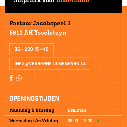
afspraak voor
onderhoud
Pastoor Jacobspeel 1
5813 AH Ysselsteyn
06 - 239 15 440
info@verbernetuinenpark.nl
Openingstijden
Maandag & Dinsdag
Gesloten
Woensdag
t/m
Vrijdag
08:00
-
18:00