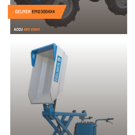
DELMER
EMD3004X4
Accu
48v 20ah