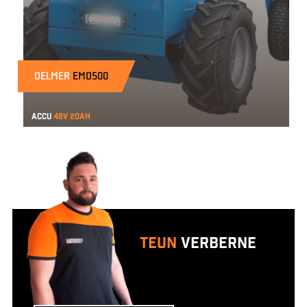
DELMER
EMD500
Accu
48v 20ah
Teun
Verberne