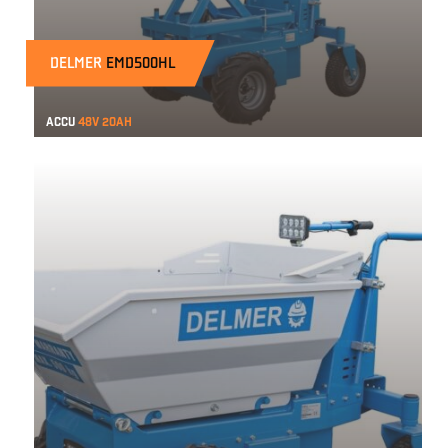
DELMER
EMD500HL
Accu
48v 20ah