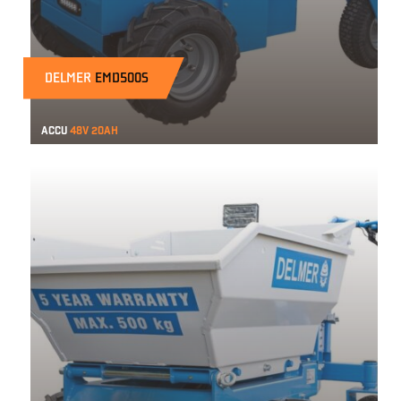
DELMER
EMD500S
Accu
48v 20ah