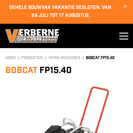
×
GEHELE BOUWVAK VAKANTIE GESLOTEN. van
24 juli tot 17 augustus
Home
Producten
infra-machines
Bobcat FP15.40
Bobcat
FP15.40