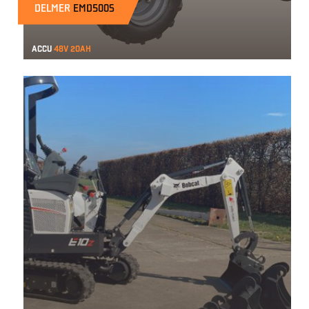
DELMER
EMD500S
Accu
48v 20ah