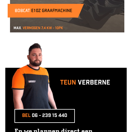
BOBCAT
E10Z GRAAFMACHINE
Max
. vermogen 7,4 kW - 10pk
Teun
Verberne
Bel
06 - 239 15 440
En we plannen direct een