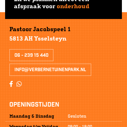
afspraak voor
onderhoud
Pastoor Jacobspeel 1
5813 AH Ysselsteyn
06 - 239 15 440
info@verbernetuinenpark.nl
Openingstijden
Maandag & Dinsdag
Gesloten
Woensdag
t/m
Vrijdag
08:00
-
18:00