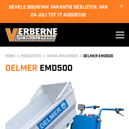
×
GEHELE BOUWVAK VAKANTIE GESLOTEN. van
24 juli tot 17 augustus
Home
Producten
infra-machines
Delmer EMD500
Delmer
EMD500