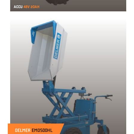
Accu
48v 20ah
DELMER
EMD500HL