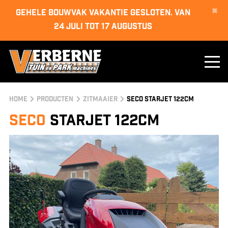
×
GEHELE BOUWVAK VAKANTIE GESLOTEN. van
24 juli tot 17 augustus
Home
Producten
Zitmaaier
Seco Starjet 122cm
Seco
Starjet 122cm