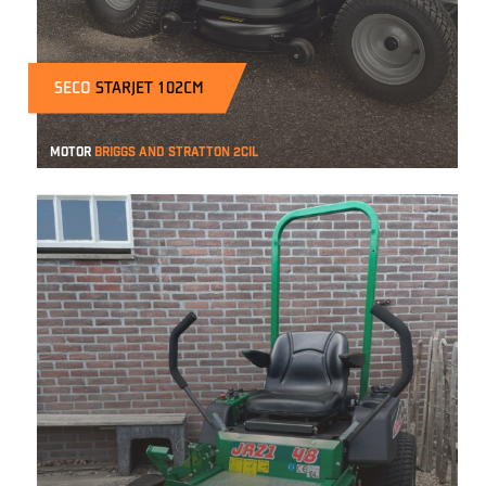
SECO
STARJET 102CM
Motor
Briggs and Stratton 2cil