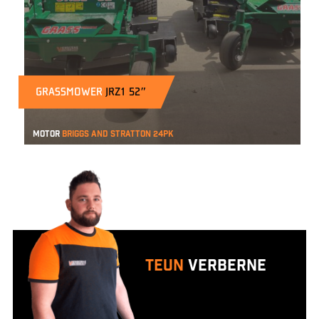
GRASSMOWER
JRZ1 52″
Motor
briggs and stratton 24pk
Teun
Verberne