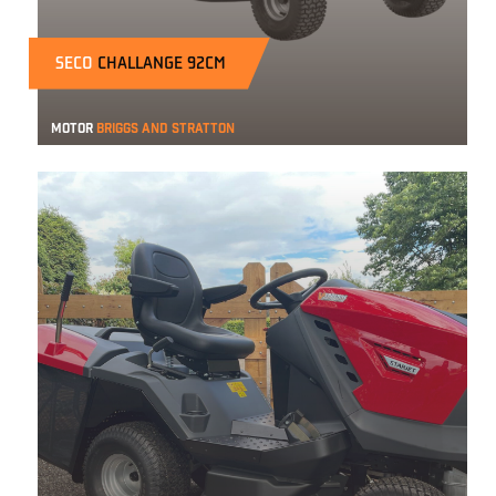
SECO
CHALLANGE 92CM
Motor
Briggs and Stratton