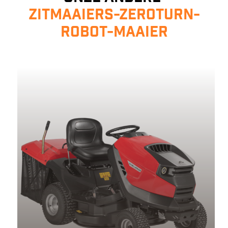
zitmaaiers-zeroturn-
robot-maaier