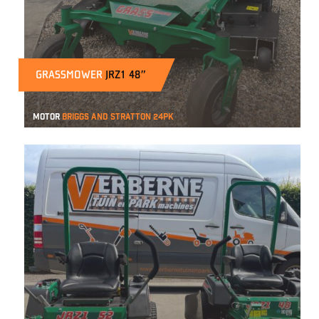
GRASSMOWER
JRZ1 48″
Motor
Briggs and Stratton 24pk