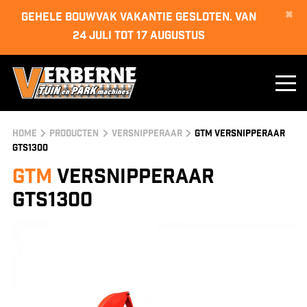
×
GEHELE BOUWVAK VAKANTIE GESLOTEN. van
24 juli tot 17 augustus
Home
Producten
versnipperaar
GTM Versnipperaar
GTS1300
GTM
Versnipperaar
GTS1300