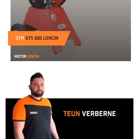
GTM
GTS 600 LONCIN
Motor
Loncin
Teun
Verberne