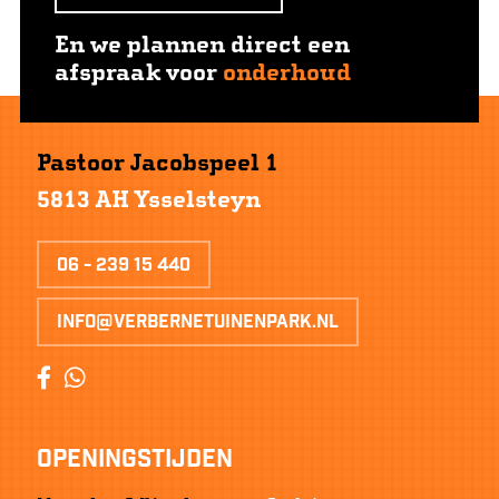
En we plannen direct een
afspraak voor
onderhoud
Pastoor Jacobspeel 1
5813 AH Ysselsteyn
06 - 239 15 440
info@verbernetuinenpark.nl
Openingstijden