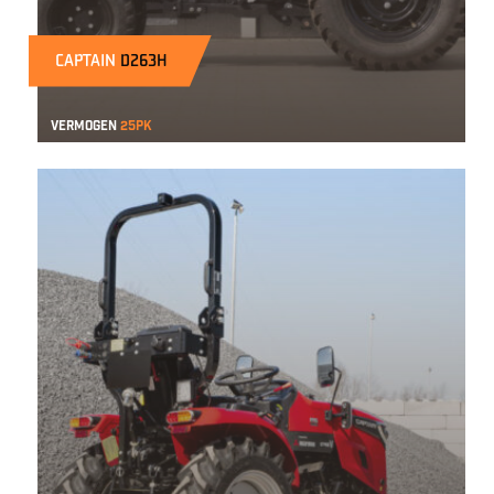
CAPTAIN
D263H
vermogen
25pk