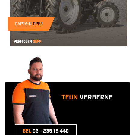
CAPTAIN
D263
Vermogen
25pk
Teun
Verberne
Bel
06 - 239 15 440