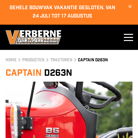
×
GEHELE BOUWVAK VAKANTIE GESLOTEN. van
24 juli tot 17 augustus
Home
Producten
Tractoren
Captain D263N
Captain
D263N